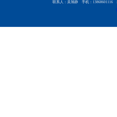
联系人：吴旭静 手机：138686011